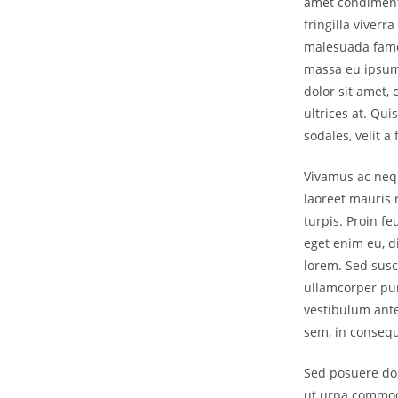
amet condimentu
fringilla viverr
malesuada fame
massa eu ipsum 
dolor sit amet,
ultrices at. Qu
sodales, velit a 
Vivamus ac neque
laoreet mauris 
turpis. Proin f
eget enim eu, d
lorem. Sed susci
ullamcorper pur
vestibulum ante
sem, in consequ
Sed posuere dol
ut urna commodo,