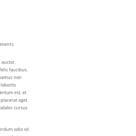
mments
 auctor.
elis faucibus.
Vivamus non
 lobortis
entum est, et
 placerat eget.
odales cursus
erdum odio sit