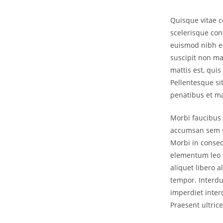
Quisque vitae c
scelerisque con
euismod nibh eu
suscipit non mag
mattis est, quis
Pellentesque sit
penatibus et ma
Morbi faucibus 
accumsan sem se
Morbi in conseq
elementum leo v
aliquet libero a
tempor. Interdu
imperdiet interd
Praesent ultrice