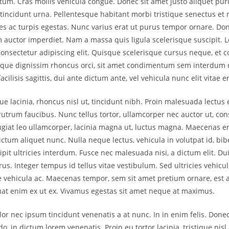
m. Cras mollis vehicula congue. Donec sit amet justo aliquet pur
a tincidunt urna. Pellentesque habitant morbi tristique senectus et 
s ac turpis egestas. Nunc varius erat ut purus tempor ornare. D
auctor imperdiet. Nam a massa quis ligula scelerisque suscipit.
 consectetur adipiscing elit. Quisque scelerisque cursus neque, et
isque dignissim rhoncus orci, sit amet condimentum sem interdum 
facilisis sagittis, dui ante dictum ante, vel vehicula nunc elit vitae e
 lacinia, rhoncus nisl ut, tincidunt nibh. Proin malesuada lectus el
rutrum faucibus. Nunc tellus tortor, ullamcorper nec auctor ut, con
eugiat leo ullamcorper, lacinia magna ut, luctus magna. Maecenas er
ictum aliquet nunc. Nulla neque lectus, vehicula in volutpat id, b
pit ultricies interdum. Fusce nec malesuada nisi, a dictum elit. Dui
us. Integer tempus id tellus vitae vestibulum. Sed ultricies vehicu
 vehicula ac. Maecenas tempor, sem sit amet pretium ornare, est 
at enim ex ut ex. Vivamus egestas sit amet neque at maximus.
or nec ipsum tincidunt venenatis a at nunc. In in enim felis. Donec 
 in dictum lorem venenatis. Proin eu tortor lacinia, tristique nisl 