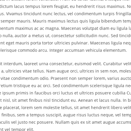
dictum lacus tempus lorem feugiat, eu hendrerit risus maximus. N
us. Vivamus tincidunt nunc lectus, vel condimentum turpis fringilla
 semper mauris. Mauris maximus lectus quis ligula bibendum temp
mentum maximus ac ac magna. Maecenas volutpat diam eu ligula la
 nulla, auctor a metus ut, consectetur sollicitudin nunc. Sed tincid
nt eget mauris porta tortor ultricies pulvinar. Maecenas ligula nequ
scelerisque commodo arcu. Integer accumsan vehicula elementum.
it interdum, laoreet urna consectetur, euismod velit. Curabitur veli
 a, ultricies vitae tellus. Nam augue orci, ultrices in sem non, moles
t vitae condimentum odio. Praesent non semper lorem, varius auct
pretium tristique eu ac orci. Sed condimentum scelerisque ligula ne
 ipsum primis in faucibus orci luctus et ultrices posuere cubilia C
nisl, sit amet finibus nisl tincidunt eu. Aenean et lacus nulla. In
placerat, lorem sem molestie tellus, sit amet hendrerit libero veli
finibus, sem a tempus suscipit, augue risus luctus neque, vel temp
aculis vel justo nec posuere. Nullam quis ex sit amet augue accum
nt vel tempor elit.