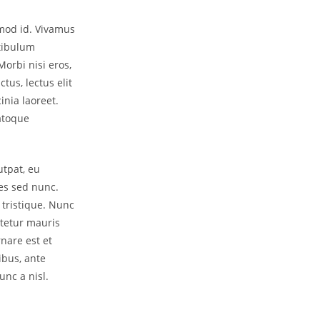
smod id. Vivamus
stibulum
orbi nisi eros,
tus, lectus elit
inia laoreet.
natoque
utpat, eu
es sed nunc.
 tristique. Nunc
ctetur mauris
rnare est et
ibus, ante
unc a nisl.