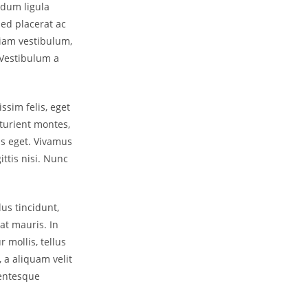
ndum ligula
Sed placerat ac
tiam vestibulum,
 Vestibulum a
ssim felis, eget
turient montes,
is eget. Vivamus
ittis nisi. Nunc
lus tincidunt,
at mauris. In
 mollis, tellus
 a aliquam velit
lentesque