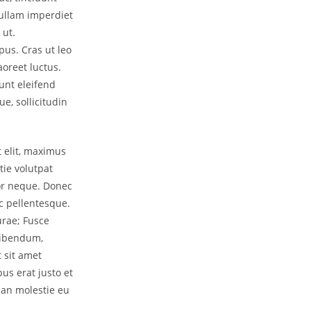
ullam imperdiet
 ut.
us. Cras ut leo
oreet luctus.
unt eleifend
e, sollicitudin
t elit, maximus
tie volutpat
or neque. Donec
c pellentesque.
urae; Fusce
 bibendum,
t sit amet
us erat justo et
san molestie eu