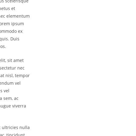
us scelerisque
netus et
onec elementum
 Lorem ipsum
 commodo ex
quis. Duis
ros.
it, sit amet
sectetur nec
at nisl, tempor
ibendum vel
s vel
la sem, ac
augue viverra
ultricies nulla
ac, tincidunt