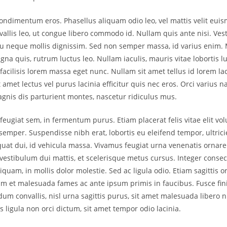
ondimentum eros. Phasellus aliquam odio leo, vel mattis velit eui
vallis leo, ut congue libero commodo id. Nullam quis ante nisi. Ve
 neque mollis dignissim. Sed non semper massa, id varius enim. M
na quis, rutrum luctus leo. Nullam iaculis, mauris vitae lobortis luc
 facilisis lorem massa eget nunc. Nullam sit amet tellus id lorem lac
 amet lectus vel purus lacinia efficitur quis nec eros. Orci varius 
gnis dis parturient montes, nascetur ridiculus mus.
feugiat sem, in fermentum purus. Etiam placerat felis vitae elit vol
mper. Suspendisse nibh erat, lobortis eu eleifend tempor, ultrici
uat dui, id vehicula massa. Vivamus feugiat urna venenatis ornare
estibulum dui mattis, et scelerisque metus cursus. Integer conse
liquam, in mollis dolor molestie. Sed ac ligula odio. Etiam sagittis o
m et malesuada fames ac ante ipsum primis in faucibus. Fusce fin
um convallis, nisl urna sagittis purus, sit amet malesuada libero n
s ligula non orci dictum, sit amet tempor odio lacinia.