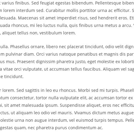
 varius finibus. Sed feugiat egestas bibendum. Pellentesque bibe
m lorem interdum sed. Curabitur mollis porttitor urna ac efficitur. 
lesuada. Maecenas sit amet imperdiet risus, sed hendrerit eros. E
ada rhoncus, mi leo luctus nulla, quis finibus urna metus a arcu.
, aliquet tellus non, vestibulum lorem.
lla. Phasellus ornare, libero nec placerat tincidunt, odio velit digni
sum pulvinar diam. Orci varius natoque penatibus et magnis dis par
lus mus. Praesent dignissim pharetra justo, eget molestie ex lobort
 vitae orci vulputate, ut accumsan tellus faucibus. Aliquam vel sag
e tincidunt.
 lorem. Sed sagittis in leo eu rhoncus. Morbi sed mi turpis. Phasel
tum consectetur, tortor nulla vulputate elit, ac accumsan tortor ex 
i, sit amet malesuada ipsum. Suspendisse aliquet, eros nec efficitur
ectus, ut aliquam leo odio vel mauris. Vivamus dictum metus augue,
n molestie urna non augue interdum, vel euismod turpis tempus. Pel
estas quam, nec pharetra purus condimentum ac.