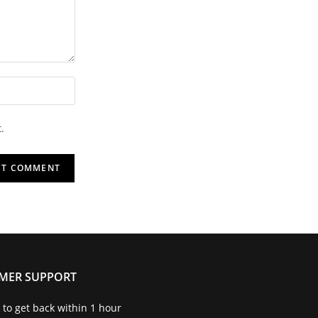
.
MER SUPPORT
to get back within 1 hour