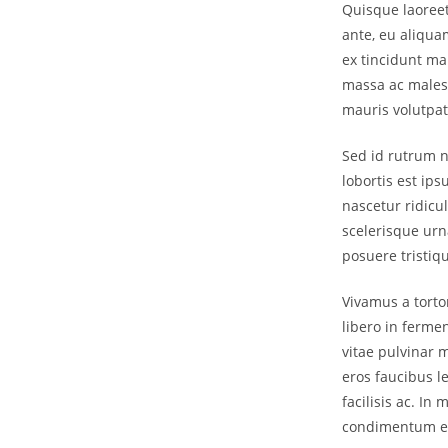
Quisque laoreet
ante, eu aliqua
ex tincidunt ma
massa ac malesu
mauris volutpat
Sed id rutrum nu
lobortis est ip
nascetur ridicu
scelerisque urna
posuere tristiqu
Vivamus a tortor
libero in fermen
vitae pulvinar m
eros faucibus l
facilisis ac. I
condimentum eg