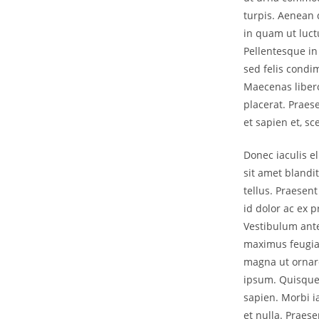
turpis. Aenean 
in quam ut luct
Pellentesque in
sed felis condi
Maecenas libero
placerat. Praese
et sapien et, 
Donec iaculis el
sit amet blandit
tellus. Praesen
id dolor ac ex 
Vestibulum ante
maximus feugiat 
magna ut ornare 
ipsum. Quisque 
sapien. Morbi i
et nulla. Praese