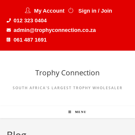
My Account
Sign in / Join
012 323 0404
admin@trophyconnection.co.za
061 487 1691
Trophy Connection
SOUTH AFRICA'S LARGEST TROPHY WHOLESALER
MENU
Blog