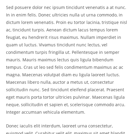
Sed posuere dolor nec ipsum tincidunt venenatis a at nunc.
In in enim felis. Donec ultricies nulla ut urna commodo, in
dictum lorem venenatis. Proin eu tortor lacinia, tristique nisl
ac, tincidunt turpis. Aenean dictum lacus tempus lorem
feugiat, eu hendrerit risus maximus. Nullam imperdiet in
quam ut luctus. Vivamus tincidunt nunc lectus, vel
condimentum turpis fringilla ut. Pellentesque in semper
mauris. Mauris maximus lectus quis ligula bibendum
tempus. Cras ut leo sed felis condimentum maximus ac ac
magna. Maecenas volutpat diam eu ligula laoreet luctus.
Maecenas libero nulla, auctor a metus ut, consectetur
sollicitudin nunc. Sed tincidunt eleifend placerat. Praesent
eget mauris porta tortor ultricies pulvinar. Maecenas ligula
neque, sollicitudin et sapien et, scelerisque commodo arcu.
Integer accumsan vehicula elementum.
Donec iaculis elit interdum, laoreet urna consectetur,
euismod velit. Curabitur velit elit, maximus sit amet blandit