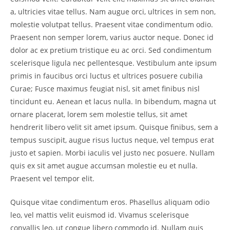
a, ultricies vitae tellus. Nam augue orci, ultrices in sem non,
molestie volutpat tellus. Praesent vitae condimentum odio.
Praesent non semper lorem, varius auctor neque. Donec id
dolor ac ex pretium tristique eu ac orci. Sed condimentum
scelerisque ligula nec pellentesque. Vestibulum ante ipsum
primis in faucibus orci luctus et ultrices posuere cubilia
Curae; Fusce maximus feugiat nisl, sit amet finibus nisl
tincidunt eu. Aenean et lacus nulla. In bibendum, magna ut
ornare placerat, lorem sem molestie tellus, sit amet
hendrerit libero velit sit amet ipsum. Quisque finibus, sem a
tempus suscipit, augue risus luctus neque, vel tempus erat
justo et sapien. Morbi iaculis vel justo nec posuere. Nullam
quis ex sit amet augue accumsan molestie eu et nulla.
Praesent vel tempor elit.
Quisque vitae condimentum eros. Phasellus aliquam odio
leo, vel mattis velit euismod id. Vivamus scelerisque
convallis leo, ut congue libero commodo id. Nullam quis